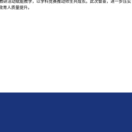
、教研活动赋能教学，以学科竞赛推动师生共成长。此次督查，进一步压实
政育人质量提升。