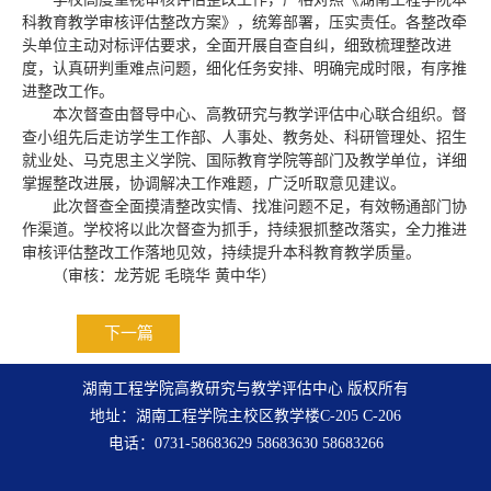
科教育教学审核评估整改方案》，统筹部署，压实责任。各整改牵
头单位主动对标评估要求，全面开展自查自纠，细致梳理整改进
度，认真研判重难点问题，细化任务安排、明确完成时限，有序推
进整改工作。
本次督查由督导中心、高教研究与教学评估中心联合组织。督
查小组先后走访学生工作部、人事处、教务处、科研管理处、招生
就业处、马克思主义学院、国际教育学院等部门及教学单位，详细
掌握整改进展，协调解决工作难题，广泛听取意见建议。
此次督查全面摸清整改实情、找准问题不足，有效畅通部门协
作渠道。学校将以此次督查为抓手，持续狠抓整改落实，全力推进
审核评估整改工作落地见效，持续提升本科教育教学质量。
（审核：龙芳妮 毛晓华 黄中华）
下一篇
湖南工程学院高教研究与教学评估中心 版权所有
地址：湖南工程学院主校区教学楼C-205 C-206
电话：0731-58683629 58683630 58683266