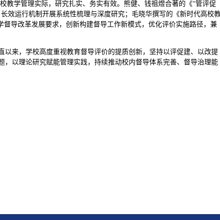
学校教学管理实际，研究扎实、务实有效。熊健、钱祖煜合著的《“管评促
、长效运行机制开展系统性梳理与深度研究；毛晓华撰写的《新时代高校
教学督导改革发展要求，创新构建督导工作新模式，优化评价实施路径，兼
直以来，学校高度重视教育督导评价的提质创新，坚持以评促建、以改提
题，以理论研究赋能管理实践，持续推动校内督导体系完善、督导治理能