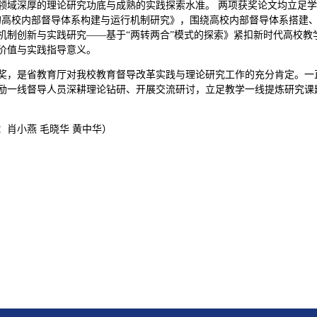
领域深厚的理论研究功底与成熟的实践探索水准。 两项获奖论文均立足
的高校内部督导体系构建与运行机制研究》，围绕高校内部督导体系搭建
机制创新与实践研究——基于“两转两合”模式的探索》紧扣新时代高校
价值与实践指导意义。
奖，是省教育厅对我校教育督导改革实践与理论研究工作的充分肯定。一
励一线督导人员深耕理论钻研、开展交流研讨，立足教学一线提炼研究课
：肖小燕 毛晓华 黄中华）