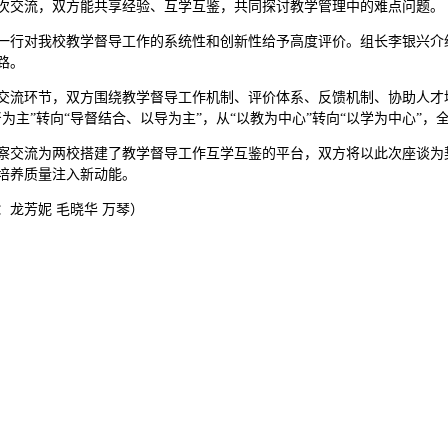
次交流，双方能共享经验、互学互鉴，共同探讨教学管理中的难点问题。
一行对我校教学督导工作的系统性和创新性给予高度评价。组长李银兴介
路。
交流环节，双方围绕教学督导工作机制、评价体系、反馈机制、协助人才
督为主”转向“导督结合、以导为主”，从“以教为中心”转向“以学为中心”
察交流为两校搭建了教学督导工作互学互鉴的平台，双方将以此次座谈为
培养质量注入新动能。
：龙芳妮 毛晓华 万琴）