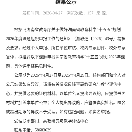
结果公示
发布时间：2026-04-27
浏览次数：
157
来 源：
根据《湖南省教育厅关于做好湖南省教育科学
“十
五
五
”规划
202
6
年度课题组织申报工作的通知》（湘教通〔
202
6
〕
43
号）
精神
及要求，经过
个人申报、所在单位审核、校内
专家
初评、校外专家
复评
，
拟
推荐以下课题申报湖南省教育科学
“十
五五
”规划202
6
年课
题，具体评审结果见附件。
公示期为
20
26
年
4
月
27
日至
20
26
年
4
月
29
日。任何部门和个人对
公示结果如有异议，请将有关情况反馈至高教研究与教学评估中
心，并提供必要的证明材料。以单位名义提出异议的，应提供书面
材料并加盖本单位公章；个人提出异议的，应签署真实姓名。匿名
或超出期限的异议不予受理。如有违纪问题，须实名举报。
受理联系部门：高教研究与教学评估中心
联系电话：
586836
29